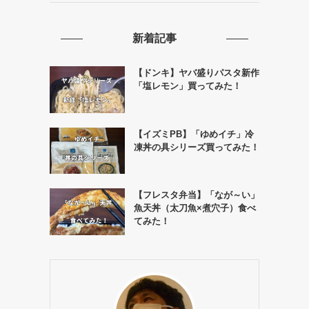
新着記事
【ドンキ】ヤバ盛りパスタ新作
「塩レモン」買ってみた！
【イズミPB】「ゆめイチ」冷
凍丼の具シリーズ買ってみた！
【フレスタ弁当】「なが～い」
魚天丼（太刀魚×煮穴子）食べ
てみた！