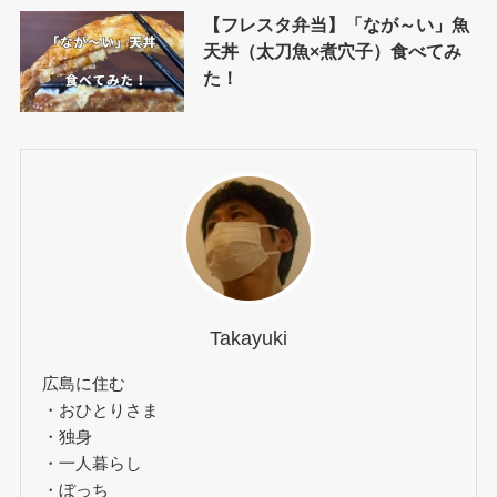
【フレスタ弁当】「なが～い」魚
天丼（太刀魚×煮穴子）食べてみ
た！
Takayuki
広島に住む
・おひとりさま
・独身
・一人暮らし
・ぼっち